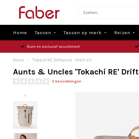
Home
Tassen
Tassen op merk
Reizen
Ruim en exclusief assortiment
Home
/
'Tokachi RE' Driftwood - 10421-23
Aunts & Uncles 'Tokachi RE' Drif
0 beoordelingen