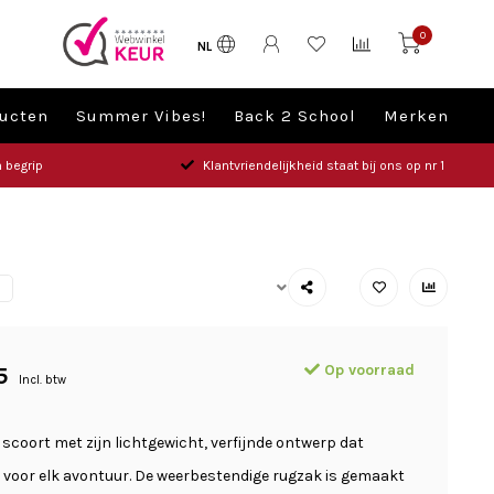
0
NL
ucten
Summer Vibes!
Back 2 School
Merken
 begrip
Klantvriendelijkheid staat bij ons op nr 1
S
Op voorraad
5
Incl. btw
scoort met zijn lichtgewicht, verfijnde ontwerp dat
s voor elk avontuur. De weerbestendige rugzak is gemaakt