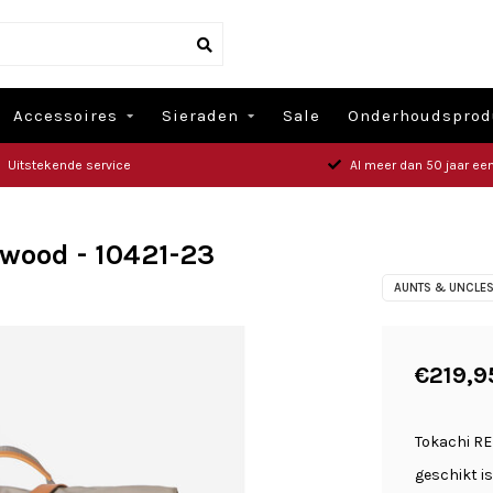
Accessoires
Sieraden
Sale
Onderhoudsprod
Uitstekende service
Al meer dan 50 jaar een
twood - 10421-23
AUNTS & UNCLE
€219,9
Tokachi RE 
geschikt i