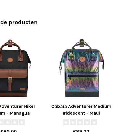
rde producten
Adventurer Hiker
Cabaïa Adventurer Medium
C
um - Managua
Iridescent - Maui
€89,00
€89,00