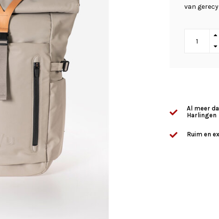
van gerecyc
Al meer da
Harlingen
Ruim en ex