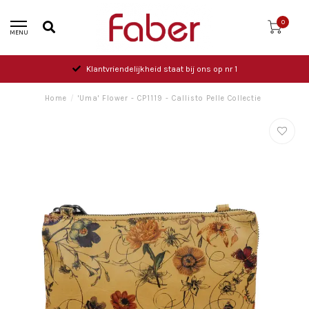
0
MENU
Klantvriendelijkheid staat bij ons op nr 1
Home
/
'Uma' Flower - CP1119 - Callisto Pelle Collectie