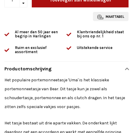
MAATTABEL
Al meer dan 50 jaar een
Klantvriendelijkheid staat
begrip in Harlingen
bij ons op nr. 1
Ruim en exclusief
Uitstekende service
assortiment
Productomschrijving
Het populaire portemonneetasje 'Uma' is het
klassieke
portemonneetasje van Bear
. Dit tasje kun je zowel als
schoudertasje,
portemonnee en als clutch dragen. In het tasje
zitten zelfs speciale vakjes voor pasjes.
Het
tasje bestaat uit drie aparte vakken. De onderkant lijkt
daardoor net een accordeon en werkt met eenzelfde principe,