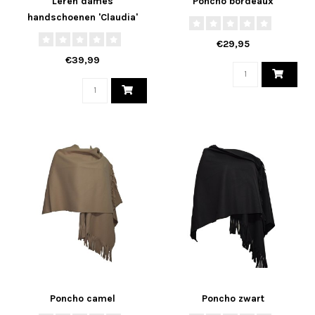
Leren dames
Poncho bordeaux
handschoenen 'Claudia'
zwart - Maat S
€29,95
€39,99
Poncho camel
Poncho zwart