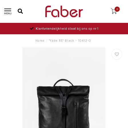
0
MENU
Klantvriendelijkheid staat bij ons op nr 1
Home
/
'Yabe RE' Black - 10412-0