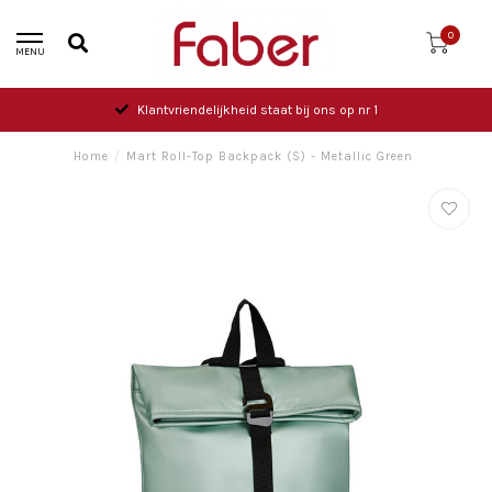
0
MENU
Klantvriendelijkheid staat bij ons op nr 1
Home
/
Mart Roll-Top Backpack (S) - Metallic Green