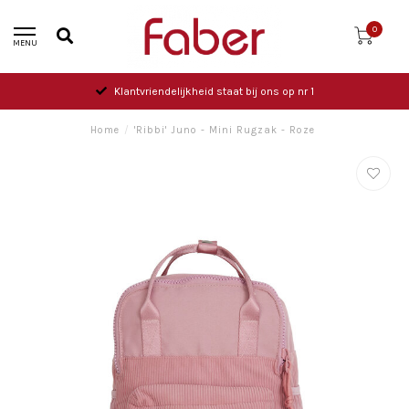
0
MENU
Klantvriendelijkheid staat bij ons op nr 1
Home
/
'Ribbi' Juno - Mini Rugzak - Roze