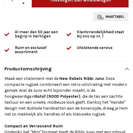
MAATTABEL
Al meer dan 50 jaar een
Klantvriendelijkheid staat
begrip in Harlingen
bij ons op nr. 1
Ruim en exclusief
Uitstekende service
assortiment
Productomschrijving
Maak een statement met de
New Rebels Ribbi Juno
. Deze
compacte rugzak combineert een retro-uitstraling met modern
gemak. Wat de Juno echt bijzonder maakt, is de
hoogwaardige
ribstof (900D Polyester)
, die de tas een zachte
textuur en een unieke, modieuze look geeft. Dankzij het "Handel"
design met dubbele handvatten aan de bovenzijde, draag je hem
net zo makkelijk als handtas of als klassieke rugzak.
Compact en Verrassend Ruim
Ondanks het "Mini" formaat biedt de Ribbi Juno met een inhoud