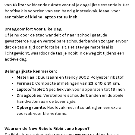
van
13 liter
voldoende ruimte voor al je dagelijkse essentials. Het
hoofdvak is voorzien van een handig insteekvak, ideaal voor
een
tablet of kleine laptop tot 13 inch
.
Draagcomfort voor Elke Dag
Of je nu door de stad wandelt of naar school gaat, de
gewatteerde rug en verstelbare schouderbanden zorgen ervoor
dat de tas altijd comfortabel zit. Het stevige materiaal is
lichtgewicht, waardoor de tas je nooit in de weg zit tijdens een
actieve dag.
Belangrijkste kenmerken:
Materiaal:
Duurzaam en trendy 900D Polyester ribstof.
Formaat:
Compacte afmetingen van
23 x 10 x 31 cm
.
Laptop/Tablet:
Specifiek vak voor apparaten tot
13 inch
.
Draagopties:
Verstelbare schouderbanden en dubbele
handvatten aan de bovenzijde.
Opbergruimte:
Hoofdvak met ritssluiting en een extra
voorvak voor kleine items.
Waarom de New Rebels Ribbi Juno kopen?
De Ribbi Juno is de ideale keuze voor wie een praktische tas