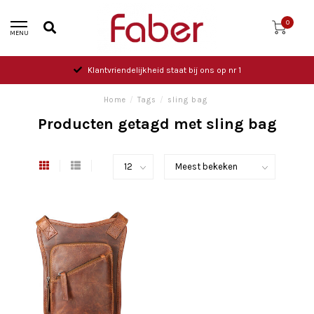
0
MENU
Klantvriendelijkheid staat bij ons op nr 1
Home
/
Tags
/
sling bag
Producten getagd met sling bag